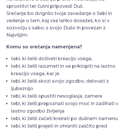
sprostitvi ter čutni pripovedi Duš.
Srečanje bo dvignilo tvoje zavedanje o Sebi in
vedenje o tem, kaj vse lahko dosežeš, ko si v
sozvočju s sabo, s svojo Dušo in povezan z
Najvišjim.
Komu so srečanja namenjena?
tebi, ki želiš doživeti kreacijo vsega,
tebi, ki želiš razumeti in se priklopiti na lastno
kreacijo vsega, kar je
tebi, ki želiš skozi svojo zgodbo, delovati z
ljubeznijo
tebi, ki želiš spustiti nesoglasja, zamere
tebi, ki želiš prepoznati svojo moč in zadihati v
lastno zgodbo življenja
tebi, ki želiš začeti kreirati po dušnem namenu
tebi, ki želiš prejeti in ohraniti zaščito pred