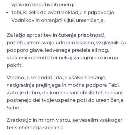
vplivom negativnih energij
tebi, ki želiš delovati v skladju s pripovedjo
Vodnikov in ohranjati ključ uresničenja.
Za lažjo sprostitev in čutenje prisotnosti,
potrebujemo: svojo udobno blazino, vzglavnik za
podporo glave, ledvenega predela ali nog,
steklenico z vodo ter nekaj za ogrniti oziroma
pokriti.
Vredno je še dodati, da je vsako srečanje,
nadgradnja prejšnjega in močna podpora Tebi.
Zato je dobro, da kontinuirani obiski teh srečanj,
postanejo del tvoje uspešne poti do uresničenja
Sebe.
Z radostjo in mirom v srcu, se veselim vsakogar
ter slehernega srečanja.