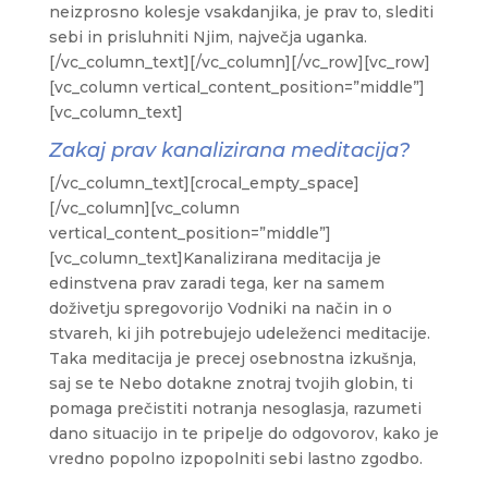
neizprosno kolesje vsakdanjika, je prav to, slediti
sebi in prisluhniti Njim, največja uganka.
[/vc_column_text][/vc_column][/vc_row][vc_row]
[vc_column vertical_content_position=”middle”]
[vc_column_text]
Zakaj prav kanalizirana meditacija?
[/vc_column_text][crocal_empty_space]
[/vc_column][vc_column
vertical_content_position=”middle”]
[vc_column_text]Kanalizirana meditacija je
edinstvena prav zaradi tega, ker na samem
doživetju spregovorijo Vodniki na način in o
stvareh, ki jih potrebujejo udeleženci meditacije.
Taka meditacija je precej osebnostna izkušnja,
saj se te Nebo dotakne znotraj tvojih globin, ti
pomaga prečistiti notranja nesoglasja, razumeti
dano situacijo in te pripelje do odgovorov, kako je
vredno popolno izpopolniti sebi lastno zgodbo.