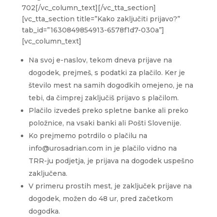
702[/vc_column_text][/vc_tta_section]
[vc_tta_section title=”Kako zaključiti prijavo?”
tab_id=”1630849854913-6578f1d7-030a”]
[vc_column_text]
Na svoj e-naslov, tekom dneva prijave na
dogodek, prejmeš, s podatki za plačilo. Ker je
število mest na samih dogodkih omejeno, je na
tebi, da čimprej zaključiš prijavo s plačilom.
Plačilo izvedeš preko spletne banke ali preko
položnice, na vsaki banki ali Pošti Slovenije.
Ko prejmemo potrdilo o plačilu na
info@urosadrian.com in je plačilo vidno na
TRR-ju podjetja, je prijava na dogodek uspešno
zaključena.
V primeru prostih mest, je zaključek prijave na
dogodek, možen do 48 ur, pred začetkom
dogodka.