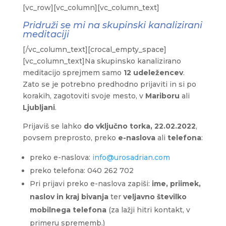
[vc_row][vc_column][vc_column_text]
Pridruži se mi na skupinski kanalizirani
meditaciji
[/vc_column_text][crocal_empty_space]
[vc_column_text]Na skupinsko kanalizirano
meditacijo sprejmem samo
12 udeležencev
.
Zato se je potrebno predhodno prijaviti in si po
korakih, zagotoviti svoje mesto, v
Mariboru
ali
Ljubljani
.
Prijaviš se lahko
do vključno torka, 22.02.2022
,
povsem preprosto, preko
e-naslova
ali
telefona
:
preko e-naslova:
info@urosadrian.com
preko telefona: 040 262 702
Pri prijavi preko e-naslova zapiši:
ime, priimek,
naslov in kraj bivanja
ter
veljavno številko
mobilnega telefona
(za lažji hitri kontakt, v
primeru sprememb.)