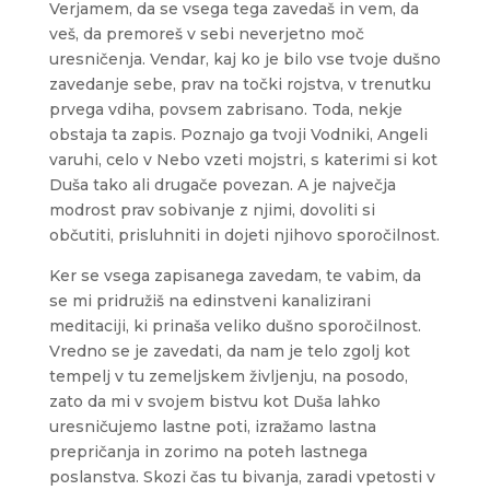
Verjamem, da se vsega tega zavedaš in vem, da
veš, da premoreš v sebi neverjetno moč
uresničenja. Vendar, kaj ko je bilo vse tvoje dušno
zavedanje sebe, prav na točki rojstva, v trenutku
prvega vdiha, povsem zabrisano. Toda, nekje
obstaja ta zapis. Poznajo ga tvoji Vodniki, Angeli
varuhi, celo v Nebo vzeti mojstri, s katerimi si kot
Duša tako ali drugače povezan. A je največja
modrost prav sobivanje z njimi, dovoliti si
občutiti, prisluhniti in dojeti njihovo sporočilnost.
Ker se vsega zapisanega zavedam, te vabim, da
se mi pridružiš na edinstveni kanalizirani
meditaciji, ki prinaša veliko dušno sporočilnost.
Vredno se je zavedati, da nam je telo zgolj kot
tempelj v tu zemeljskem življenju, na posodo,
zato da mi v svojem bistvu kot Duša lahko
uresničujemo lastne poti, izražamo lastna
prepričanja in zorimo na poteh lastnega
poslanstva. Skozi čas tu bivanja, zaradi vpetosti v