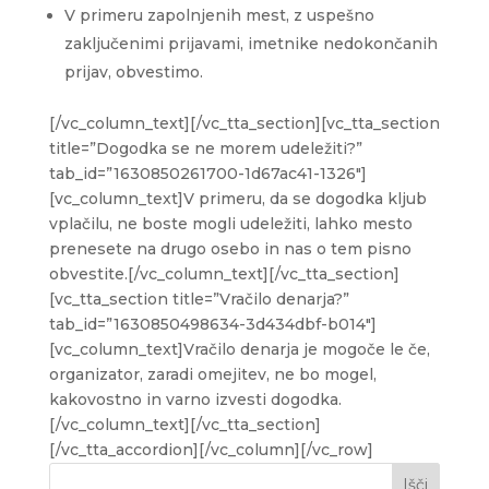
V primeru zapolnjenih mest, z uspešno
zaključenimi prijavami, imetnike nedokončanih
prijav, obvestimo.
[/vc_column_text][/vc_tta_section][vc_tta_section
title=”Dogodka se ne morem udeležiti?”
tab_id=”1630850261700-1d67ac41-1326″]
[vc_column_text]V primeru, da se dogodka kljub
vplačilu, ne boste mogli udeležiti, lahko mesto
prenesete na drugo osebo in nas o tem pisno
obvestite.[/vc_column_text][/vc_tta_section]
[vc_tta_section title=”Vračilo denarja?”
tab_id=”1630850498634-3d434dbf-b014″]
[vc_column_text]Vračilo denarja je mogoče le če,
organizator, zaradi omejitev, ne bo mogel,
kakovostno in varno izvesti dogodka.
[/vc_column_text][/vc_tta_section]
[/vc_tta_accordion][/vc_column][/vc_row]