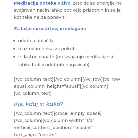
Meditacija poteka v živo
, zato da se energije na
svojstven način lahko dotikajo prisotnih in se je
kot take ne da ponoviti.
Za lažjo sprostitev, predlagam:
udobna oblačila,
blazino in nekaj za pokrit
in lastne copate (pri izvajanju meditacije si
lahko tudi v udobnih nogavicah)
[/vc_column_text][/vc_column][/vc_row][vc_row
equal_column_height=”equal”][vc_column]
[vc_column_text]
Kje, kdaj in kako?
[/vc_column_text][crocal_empty_space]
[/vc_column][vc_column width=”1/3″
vertical_content_position=”middle”
text_align=”center”