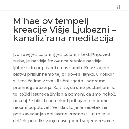
Mihaelov tempelj
kreacije Višje Ljubezni –
kanalizirana meditacija
[vc_row][vc_column][vc_column_text]Pripoved
Neba, je najvišja frekvenca resnice najvišje
ljubezni in pripovedi o nas samih. Ko v svojem
bistvu prisluhnemo tej pripovedi lahko, v kolikor
si tega želimo v svoji fizični zgodbi, odpremo
premnoga obzorja. Kajti to, da smo postavljeni na
tej točki lastnega življenja pomeni, da smo nekoč,
nekdaj že bili, da od nekod prihajamo in bomo
nekam odpotovali. Vendar, to je le začetek na
poti zavedanja sebi lastne vrednosti. In to je le
delček pri odkrivanju naše ponotranjene resnice.