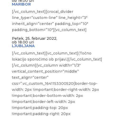
ob 18.00 uri
MARIBOR
[/vc_column_text][crocal_divider
line_type=”custom-line” line_height=”3″
inherit_align=”center” padding_top=”10″
padding_bottom=”10″][vc_column_text]
Petek, 25. februar 2022,
ob 18.00 uri
LJUBLJANA
[/vc_column_text][vc_column_text](Točno
lokacijo sporočimo ob prijavi.)[/vc_column_text]
[/vc_column][vc_column width=”1/3″
vertical_content_position=”middle”
text_align=”center”
css=”.vc_custom_1641153300520{border-top-
width: 2px !important;border-right-width: 2px
!important;border-bottom-width: 2px
!important;border-left-width: 2px
!important;padding-top: 20px
!important;padding-right: 20px