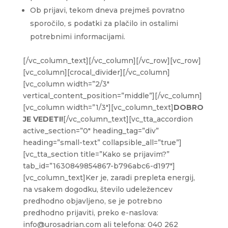
Ob prijavi, tekom dneva prejmeš povratno
sporočilo, s podatki za plačilo in ostalimi
potrebnimi informacijami.
[/vc_column_text][/vc_column][/vc_row][vc_row]
[vc_column][crocal_divider][/vc_column]
[vc_column width=”2/3″
vertical_content_position=”middle”][/vc_column]
[vc_column width=”1/3″][vc_column_text]
DOBRO
JE VEDETI!
[/vc_column_text][vc_tta_accordion
active_section=”0″ heading_tag=”div”
heading=”small-text” collapsible_all=”true”]
[vc_tta_section title=”Kako se prijavim?”
tab_id=”1630849854867-b796abc6-d197″]
[vc_column_text]Ker je, zaradi prepleta energij,
na vsakem dogodku, število udeležencev
predhodno objavljeno, se je potrebno
predhodno prijaviti, preko e-naslova:
info@urosadrian.com ali telefona: 040 262