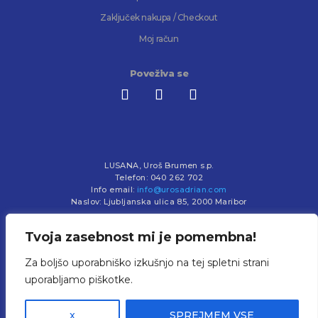
Zaključek nakupa / Checkout
Moj račun
Poveživa se
LUSANA, Uroš Brumen s.p.
Telefon: 040 262 702
Info email:
info@urosadrian.com
Naslov: Ljubljanska ulica 85, 2000 Maribor
Tvoja zasebnost mi je pomembna!
Za boljšo uporabniško izkušnjo na tej spletni strani
© 2026 Uroš Adrian
Vse pravice pridržane. Neavtorizirano kopiranje in javna uporaba
uporabljamo piškotke.
materialov ali delov le-teh ni dovoljena.
x
SPREJMEM VSE