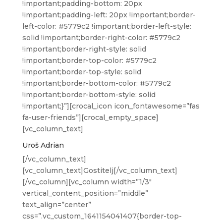
!important;padding-bottom: 20px
!important;padding-left: 20px !important;border-
left-color: #5779c2 !important;border-left-style:
solid !important;border-right-color: #5779c2
!important;border-right-style: solid
!important;border-top-color: #5779c2
!important;border-top-style: solid
!important;border-bottom-color: #5779c2
!important;border-bottom-style: solid
!important;}”][crocal_icon icon_fontawesome=”fas
fa-user-friends”][crocal_empty_space]
[vc_column_text]
Uroš Adrian
[/vc_column_text]
[vc_column_text]Gostitelj[/vc_column_text]
[/vc_column][vc_column width=”1/3″
vertical_content_position=”middle”
text_align=”center”
css=”.vc_custom_1641154041407{border-top-