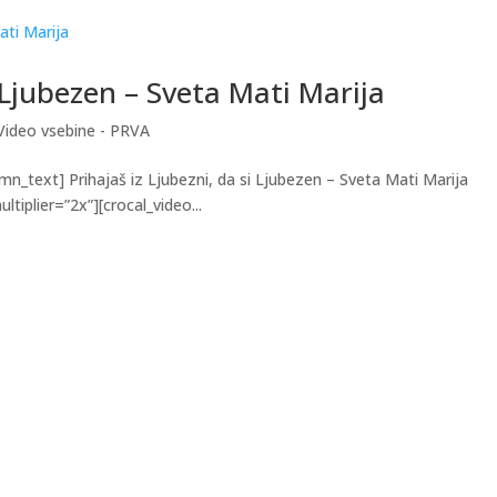
i Ljubezen – Sveta Mati Marija
Video vsebine - PRVA
mn_text] Prihajaš iz Ljubezni, da si Ljubezen – Sveta Mati Marija
iplier=”2x”][crocal_video...