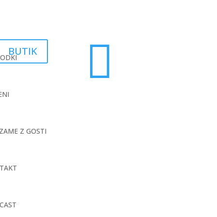

BUTIK
ODKI
ENI
 ZAME Z GOSTI
TAKT
CAST