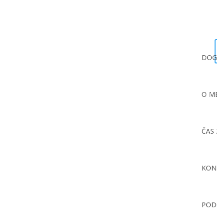
DOG
O M
ČAS
KON
POD