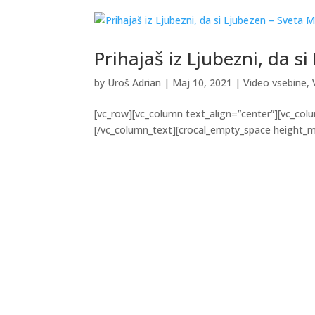
Prihajaš iz Ljubezni, da s
by
Uroš Adrian
|
Maj 10, 2021
|
Video vsebine
,
[vc_row][vc_column text_align=”center”][vc_colu
[/vc_column_text][crocal_empty_space height_mult