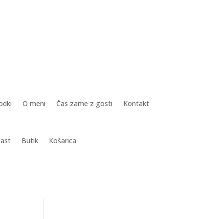
odki
O meni
Čas zame z gosti
Kontakt
ast
Butik
Košarica