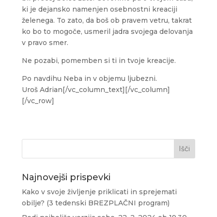
ki je dejansko namenjen osebnostni kreaciji
želenega. To zato, da boš ob pravem vetru, takrat
ko bo to mogoče, usmeril jadra svojega delovanja
v pravo smer.
Ne pozabi, pomemben si ti in tvoje kreacije.
Po navdihu Neba in v objemu ljubezni.
Uroš Adrian[/vc_column_text][/vc_column]
[/vc_row]
Najnovejši prispevki
Kako v svoje življenje priklicati in sprejemati
obilje? (3 tedenski BREZPLAČNI program)