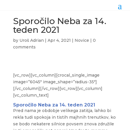
Sporočilo Neba za 14.
teden 2021
by
Uroš Adrian
|
Apr 4, 2021
|
Novice
|
0
comments
[vc_row][vc_column][crocal_single_image
image=”6045″ image_shape=”radius-35″]
[/vc_column][/vc_row][vc_row][vc_column]
[vc_column_text]
Sporočilo Neba za 14. teden 2021
Pred nama je obdobje velikega zatišja, lahko bi
rekla tudi spokoja in tistih majhnih trenutkov, ko
se bodo nekatere silnice povsem znova združile